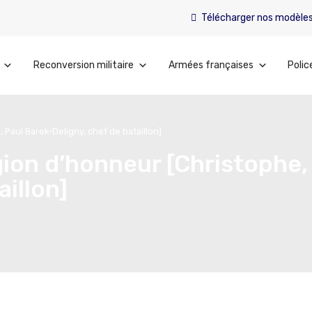
Télécharger nos modèle
Reconversion militaire
Armées françaises
Polic
Paul Barek-Deligny, chef de bataillon]
ion d’honneur [Christophe,
illon]