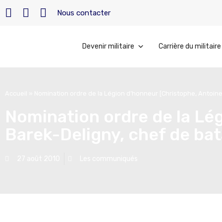
Nous contacter
Devenir militaire
Carrière du militaire
Accueil
»
Nomination ordre de la Légion d’honneur [Christophe, Antoine, 
Nomination ordre de la Lég
Barek-Deligny, chef de bata
27 août 2010
Les communiqués