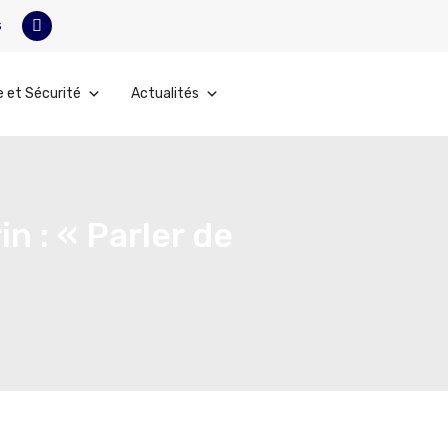
s
e et Sécurité
Actualités
: « Parler de