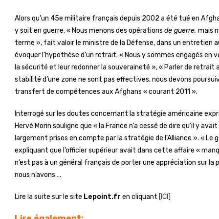
Alors qu’un 45e militaire français depuis 2002 a été tué en Afghani
y soit en guerre. « Nous menons des opérations
de guerre,
mais n
terme », fait valoir le ministre de la Défense, dans un entretien 
évoquer l’hypothèse d’un retrait. « Nous y sommes engagés en ve
la sécurité et leur redonner la souveraineté », « Parler de retrait
stabilité d’une zone ne sont pas effectives, nous devons poursuivr
transfert de compétences aux Afghans « courant 2011 ».
Interrogé sur les doutes concernant la stratégie américaine exp
Hervé Morin souligne que « la France n’a cessé de dire qu’il y ava
largement prises en compte par la stratégie de l’Alliance ». « Le 
expliquant que l’officier supérieur avait dans cette affaire « ma
n’est pas à un général français de porter une appréciation sur la p
nous n’avons….
Lire la suite sur le site
Lepoint.fr
en cliquant
[ICI]
Lire également: