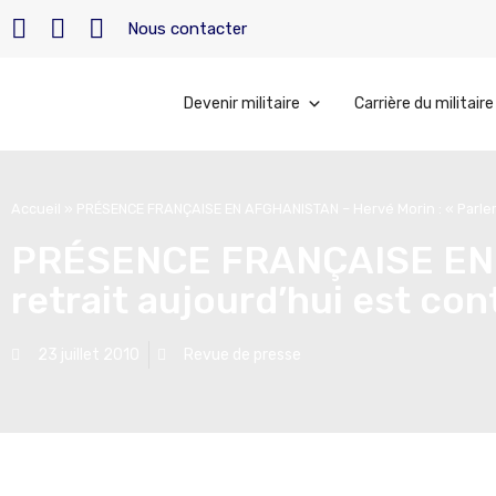
Nous contacter
Devenir militaire
Carrière du militaire
Accueil
»
PRÉSENCE FRANÇAISE EN AFGHANISTAN – Hervé Morin : « Parler d
PRÉSENCE FRANÇAISE EN A
retrait aujourd’hui est co
23 juillet 2010
Revue de presse