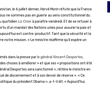
stan, le 6 juillet dernier, Hervé Morin réfute que la France
ous ne sommes pas
en guerre
au sens constitutionnel du
au quotidien
La Croix
à paraître vendredi. Et de se refuser à
rtu d’un mandat des Nations unies pour assurer la paix et
 aujourd’hui est contre-productif. Tant que la sécurité et la
e notre mission. » Le ministre réaffirme qu’il espère un
rimés dans la presse par
le général Vincent Desportes
,
it des choses à améliorer » et que ses « propositions ont été
général Desportes sera sanctionné », réitère le ministre en
nqué de discernement et à son devoir de réserve ». « Ce
olitique du président Obama », a-t-il dit. « Aujourd’hui,