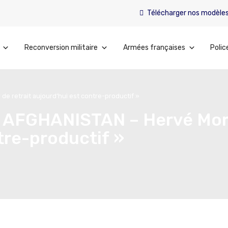
Télécharger nos modèle
Reconversion militaire
Armées françaises
Polic
e retrait aujourd’hui est contre-productif »
FGHANISTAN – Hervé Morin 
ntre-productif »