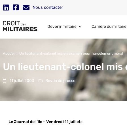
Nous contacter
Devenir militaire
Carrière du militaire
Accueil
»
Un lieutenant-colonel mis en examen pour harcèlement moral
Un lieutenant-colonel mis
11 juillet 2003
Revue de presse
Le Journal de l’île – Vendredi 11 juillet :