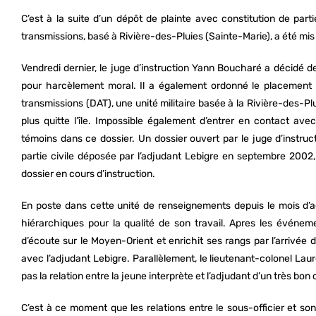
C’est à la suite d’un dépôt de plainte avec constitution de p
transmissions, basé à Rivière-des-Pluies (Sainte-Marie), a été m
Vendredi dernier, le juge d’instruction Yann Boucharé a décidé 
pour harcèlement moral. Il a également ordonné le placemen
transmissions (DAT), une unité militaire basée à la Rivière-des-Pl
plus quitte l’île. Impossible également d’entrer en contact ave
témoins dans ce dossier. Un dossier ouvert par le juge d’instruct
partie civile déposée par l’adjudant Lebigre en septembre 2002,
dossier en cours d’instruction.
En poste dans cette unité de renseignements depuis le mois d’aoû
hiérarchiques pour la qualité de son travail. Apres les événe
d’écoute sur le Moyen-Orient et enrichit ses rangs par l’arrivée d’
avec l’adjudant Lebigre. Parallèlement, le lieutenant-colonel Lauret
pas la relation entre la jeune interprète et l’adjudant d’un très bon o
C’est à ce moment que les relations entre le sous-officier et son