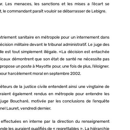
r. Les menaces, les sanctions et les mises a l’écart se
t, le commandant paraît vouloir se débarrasser de Lebigre.
apatriement sanitaire en métropole pour un internement dans
cision militaire devant le tribunal administratif. Le juge des
lle est tout simplement illégale. «La décision est entachée
médicaux démontrent que son état de santé ne nécessite pas
propose un poste à Mayotte pour, une fois de plus, l’éloigner.
te pour harcèlement moral en septembre 2002.
êteurs de la justice civile entendent ainsi une vingtaine de
seraient également rendus en métropole pour entendre les
 juge Boucharé, motivée par les conclusions de l’enquête
nel Lauret, vendredi dernier.
ffectuées en interne par la direction du renseignement
conde les auraient qualifiés de « regrettables ». La hiérarchie