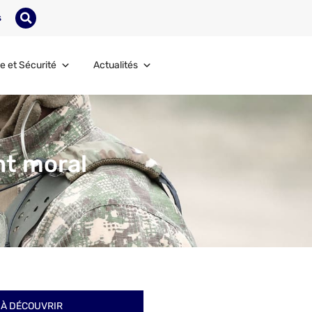
s
e et Sécurité
Actualités
nt moral
À DÉCOUVRIR