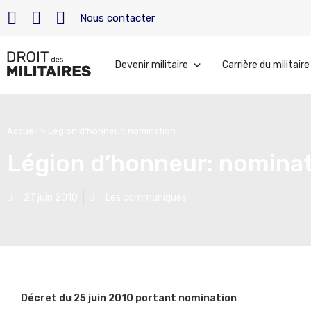
Nous contacter
Devenir militaire
Carrière du militaire
Accueil
»
Légion d’honneur: nomination
Légion d’honneur: nomina
27 juin 2010
Les communiqués
Décret du 25 juin 2010 portant nomination