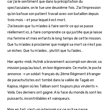
car j’ai le sentiment que dans la précipitation du
spectaculaire, on le tue une deuxième fois. J’ai l’impression
qu’on bafoue son patient travail avec son bataillon depuis
trois mois – et pour lequel il est mort.
J’ai besoin que tu m’aides à faire sentir ce qui se passe
réellement ici, à faire comprendre ce qui justifie que je laisse
ma femme et mes enfants le long temps de cette mission.
Que tu m’aides à proclamer que malgré sa mort ce n’est pas
un échec. Que tu m’aides… plutôt que tu l’aides…
Hier après-midi, Hutnik a bravement accompli son devoir, sa
mission jusqu’au bout, en bon légionnaire. Ce matin, le poste
annonce : « un soldat français du 2ème Régiment étranger
de parachutistes est tombé dans la vallée de Tagab en
Kapisa, région où les Taliban sont toujours plus virulents ».
Voilà. Ces derniers ont gagné. A la face du monde ils sont les
puissants, incontrôlables et vainqueurs.
Mais en fait, s’est-on interrogé sur ce qu’il se passe