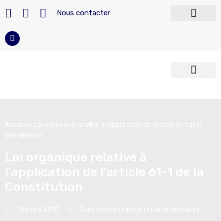
Nous contacter
Télécharger nos modèles
Devenir militaire
Carrière du militaire
Reconversion militaire
Armées françaises
Police et Sécurité
Accueil
»
Loi organique relative à l’application de l’article 61-1 de la
Constitution
Loi organique relative à
l’application de l’article 61-1 de la
Constitution
19 mars 2010
Questions et rapports parlementaires