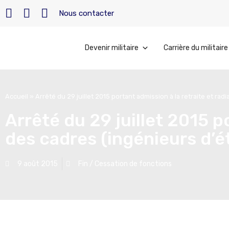
Nous contacter
Devenir militaire
Carrière du militaire
Accueil
»
Arrêté du 29 juillet 2015 portant admission à la retraite et rad
Arrêté du 29 juillet 2015 p
des cadres (ingénieurs d’é
9 août 2015
Fin / Cessation de fonctions