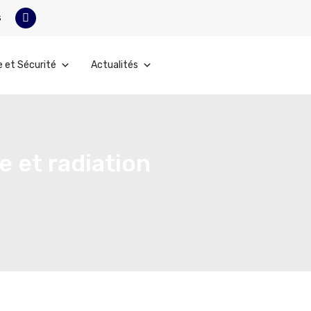
s
e et Sécurité
Actualités
e et radiation