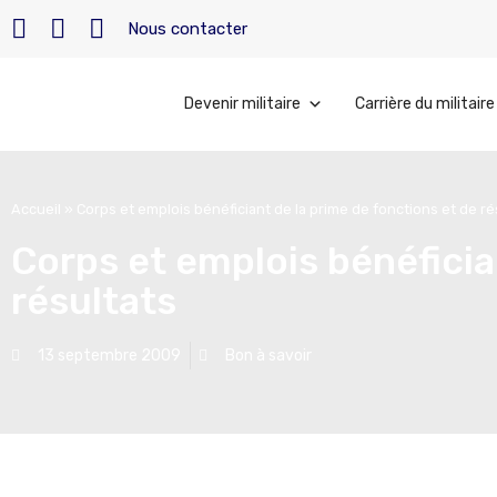
Nous contacter
Devenir militaire
Carrière du militaire
Accueil
»
Corps et emplois bénéficiant de la prime de fonctions et de ré
Corps et emplois bénéficia
résultats
13 septembre 2009
Bon à savoir