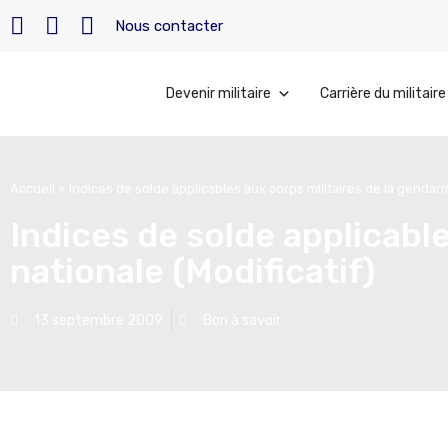
Nous contacter
Devenir militaire
Carrière du militaire
Accueil
»
Indices de solde applicables aux corps militaires de la gendarm
Indices de solde applicabl
nationale (Modificatif)
13 septembre 2009
Bon à savoir