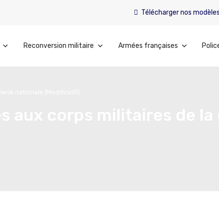
Télécharger nos modèle
Reconversion militaire
Armées françaises
Polic
erie nationale (Modificatif)
es aux corps militaires de l