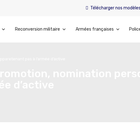
Télécharger nos modèle
Reconversion militaire
Armées françaises
Polic
pparetenant pas à l’armée d’active
 promotion, nomination pers
ée d’active