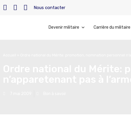
Nous contacter
Devenir militaire
Carrière du militaire
Accueil
»
Ordre national du Mérite: promotion, nomination personnel n’a
Ordre national du Mérite:
n’apparetenant pas à l’arm
7 mai 2009
Bon à savoir