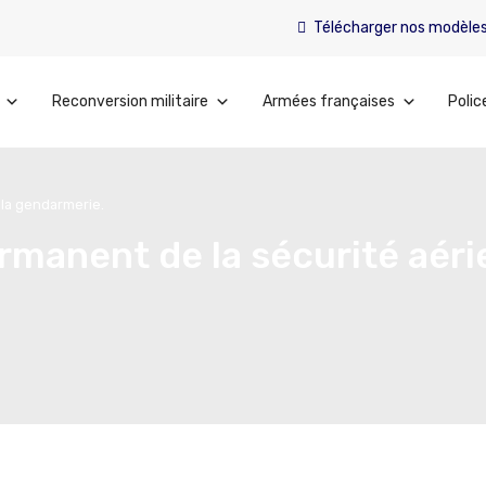
Télécharger nos modèle
Reconversion militaire
Armées françaises
Polic
 la gendarmerie.
manent de la sécurité aéri