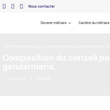
Nous contacter
Devenir militaire
Carrière du militaire
Accueil
»
Composition du conseil permanent de la sécurité aérienne de
Composition du conseil per
gendarmerie.
4 juin 2013
Discipline