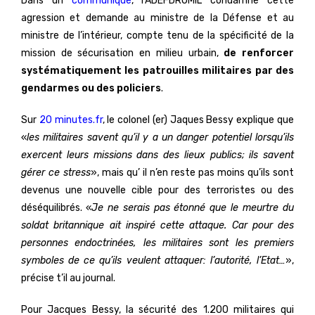
Dans un
communiqué
, l’ADEFDROMIL condamne cette
agression et demande au ministre de la Défense et au
ministre de l’intérieur, compte tenu de la spécificité de la
mission de sécurisation en milieu urbain,
de renforcer
systématiquement les patrouilles militaires par des
gendarmes ou des policiers
.
Sur
20 minutes.fr
, le colonel (er) Jaques Bessy explique que
«
les militaires savent qu’il y a un danger potentiel lorsqu’ils
exercent leurs missions dans des lieux publics; ils savent
gérer ce stress
», mais qu’ il n’en reste pas moins qu’ils sont
devenus une nouvelle cible pour des terroristes ou des
déséquilibrés. «
Je ne serais pas étonné que le meurtre du
soldat britannique ait inspiré cette attaque. Car pour des
personnes endoctrinées, les militaires sont les premiers
symboles de ce qu’ils veulent attaquer: l’autorité, l’Etat…
»,
précise t’il au journal.
Pour Jacques Bessy, la sécurité des 1.200 militaires qui