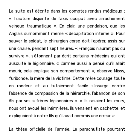
La suite est décrite dans les comptes rendus médicaux :
« fracture disjointe de l’axis occiput avec arrachement
veineux traumatique ». En clair, une pendaison, que les
Anglais surnomment même « décapitation interne ». Pour
sauver le soldat, le chirurgien corse doit l’opérer, assis sur
une chaise, pendant sept heures. « François n’aurait pas dû
survivre », s’étonnent par écrit certains médecins qui ont
ausculté le légionnaire. « L’armée aussi a pensé qu’il allait
mourir, cela explique son comportement », observe Missy,
furibonde, la mère de la victime. Cette mère courage toute
en rondeur et au tutoiement facile s’insurge contre
l’absence de compassion de la hiérarchie, l’abandon de son
fils par ses « frères légionnaires ». « Ils rasaient les murs,
nous ont avoué les infirmières, ils venaient en cachette, et
expliquaient à notre fils qu’il avait commis une erreur. »
La thèse officielle de l’armée. Le parachutiste pourtant