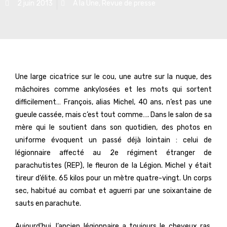
2 juin 2013
A la Une
,
Revue de presse
Une large cicatrice sur le cou, une autre sur la nuque, des
mâchoires comme ankylosées et les mots qui sortent
difficilement… François, alias Michel, 40 ans, n’est pas une
gueule cassée, mais c’est tout comme…. Dans le salon de sa
mère qui le soutient dans son quotidien, des photos en
uniforme évoquent un passé déjà lointain : celui de
légionnaire affecté au 2e régiment étranger de
parachutistes (REP), le fleuron de la Légion. Michel y était
tireur d’élite. 65 kilos pour un mètre quatre-vingt. Un corps
sec, habitué au combat et aguerri par une soixantaine de
sauts en parachute.
Aujourd’hui, l’ancien légionnaire a toujours le cheveux ras,