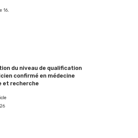
e 16.
tion du niveau de qualification
icien confirmé en médecine
 et recherche
icle
026