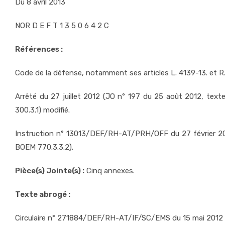
Du 8 avril 2013
NOR D E F T 1 3 5 0 6 4 2 C
Références :
Code de la défense, notamment ses articles L. 4139-13. et R.
Arrêté du 27 juillet 2012 (JO n° 197 du 25 août 2012, tex
300.3.1) modifié.
Instruction n° 13013/DEF/RH-AT/PRH/OFF du 27 février 2013
BOEM 770.3.3.2).
Pièce(s) Jointe(s) :
Cinq annexes.
Texte abrogé :
Circulaire n° 271884/DEF/RH-AT/IF/SC/EMS du 15 mai 2012 (B