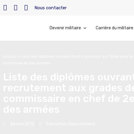
Nous contacter
Devenir militaire
Carrière du militaire
Accueil
»
Liste des diplômes ouvrant droit à concourir sur titres pour 
commissaires des armées
Liste des diplômes ouvrant 
recrutement aux grades de
commissaire en chef de 2e
des armées
26 mai 2013
Formation
,
Recrutement