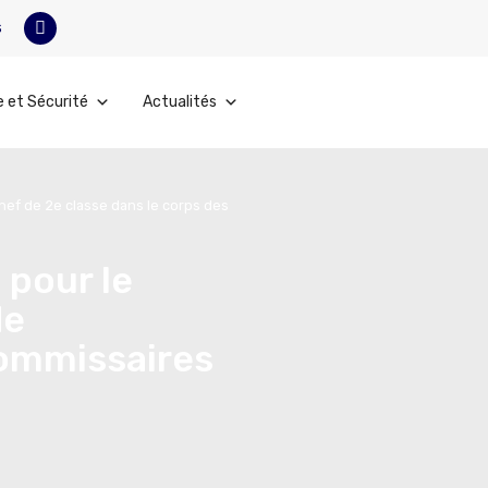
s
e et Sécurité
Actualités
chef de 2e classe dans le corps des
 pour le
de
commissaires