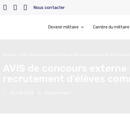
Nous contacter
Devenir militaire
Carrière du militaire
Accueil
»
AVIS de concours externe sur épreuves ouvert en 2013 pour 
AVIS de concours externe 
recrutement d’élèves com
25 mai 2013
Recrutement