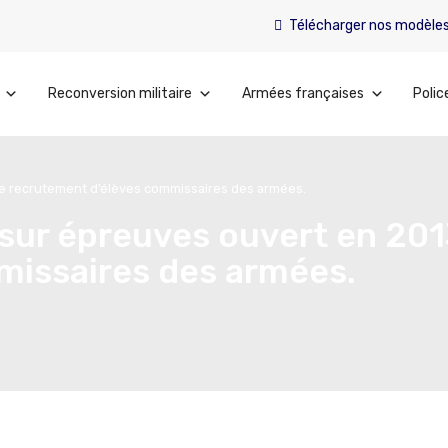
Télécharger nos modèle
Reconversion militaire
Armées françaises
Polic
le recrutement d’élèves commissaires des armées.
sur épreuves ouvert en 201
missaires des armées.