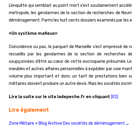
L’enquête qui semblait au point mort s’est soudainement accélérée
métropole, les gendarmes de la section de recherches de Noum
déménagement. Parmi les huit cents dossiers examinés par les e
«Un système mafieux»
Coïncidence ou pas, le parquet de Marseille s’est empressé de 
recueillis par les gendarmes de la section de recherches d
soupçonnées d’être au cœur de cette escroquerie présumée. Le pr
meubles et autres affaires personnelles à expédier par voie mari
volume plus important et donc un tarif de prestations bien su
militaires doivent produire un autre devis. Mais les sociétés incr
Lire la suite sur le site ladepeche.fr en cliquant
[ICI]
Lire également
Zone Militaire » Blog Archive Des sociétés de déménagement
…