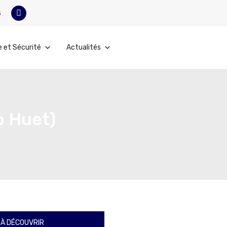
s
e et Sécurité
Actualités
o Huet)
À DÉCOUVRIR