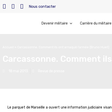
Nous contacter
Devenir militaire
Carrière du militaire
Accueil
»
Carcassonne. Comment ils ont arnaqué l’armée (Bruno Huet)
Carcassonne. Comment ils 
18 mai 2013
Revue de presse
Le parquet de Marseille a ouvert une information judiciaire vi