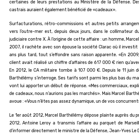
certaines de leurs prestations au Ministère de la Défense. De
castrais auraient également bénéficié de «cadeaux».
Surfacturations, rétro-commissions et autres petits arrang
vers l’outre-mer est, depuis deux jours, dans le collimateur du
judiciaire contre X. À l’origine de cette affaire : un homme, Marc
2007, il rachète avec son épouse la société Clarac où il investit
ans plus tard, tout s’effondre sans raison apparente. «En 200
client avait réalisé un chiffre d’affaires de 617 000 € rien qu’av
En 2012, le CA militaire tombe à 107 000 €. Depuis le 11 juin d
Barthélémy s’interroge. Ses tarifs sont parmi les plus bas du ma
vont lui apporter un début de réponse. «Mes commerciaux, expliq
de cadeaux, nous n’aurions pas les marchés». Mais Marcel Barthélé
avoue : «Vous n’êtes pas assez dynamique, un de vos concurrent
Le 1er août 2012, Marcel Barthélémy dépose plainte auprès du p
2012, Antoine Leroy a transmis l’affaire au parquet de Marsei
d’informer directement le ministre de la Défense, Jean-Yves Le Dr