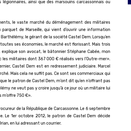
s légionnaires, ainsi que des marsouins carcassonnais ou
ements, le vaste marché du déménagement des militaires
 parquet de Marseille, qui vient d’ouvrir une information
el Barthélémy, le gérant de la société Castel Dem. Lorsqu’en
 toutes ses économies, le marché est florissant. Mais trois
9, explique son avocat, le bâtonnier Stéphane Cabée, mon
ec les militaires dont 367 000 € réalisés vers l’Outre-mer».
ernier, Castel Dem est en redressement judiciaire. Marcel
rché. Mais cela ne suffit pas. Ce sont ses commerciaux qui
ue le patron de Castel Dem, m’ont dit qu’en n’offrant pas
my ne veut pas y croire jusqu’à ce jour où un militaire lui
s m’offre 750 €».
rocureur de la République de Carcassonne. Le 6 septembre
lle. Le 1er octobre 2012, le patron de Castel Dem décide
ian, en lui adressant un courrier.