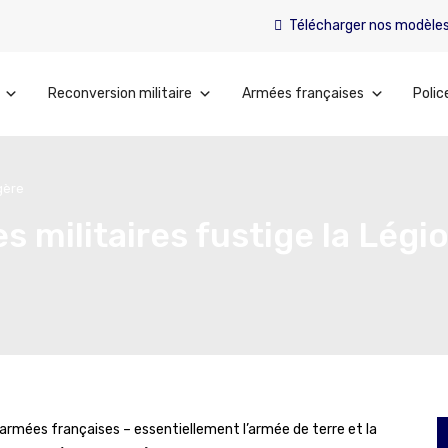
Télécharger nos modèle
Reconversion militaire
Armées françaises
Polic
ngère
es militaires fustige la Lég
 armées françaises – essentiellement l’armée de terre et la