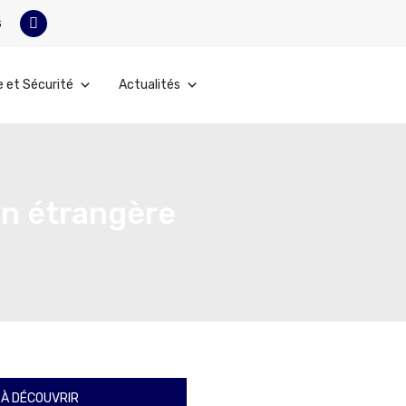
s
e et Sécurité
Actualités
ion étrangère
À DÉCOUVRIR