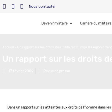
Nous contacter
Devenir militaire
Carrière du militaire
Accueil
»
Un rapport sur les droits des militaires fustige la Légion étra
Un rapport sur les droits d
17 février 2009
Revue de presse
Dans un rapport sur les atteintes aux droits de l’homme dans les