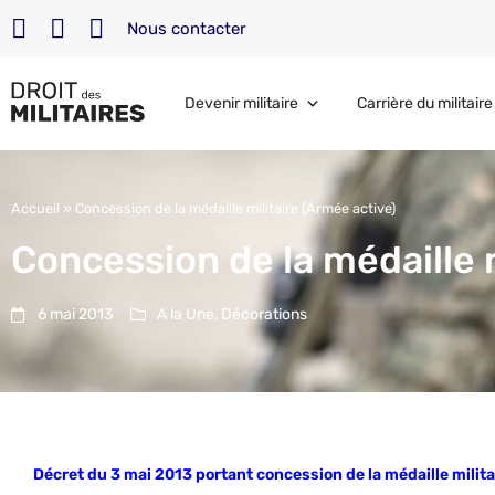
Nous contacter
Devenir militaire
Carrière du militaire
Accueil
»
Concession de la médaille militaire (Armée active)
Concession de la médaille m
6 mai 2013
A la Une
,
Décorations
Décret du 3 mai 2013 portant concession de la médaille milita