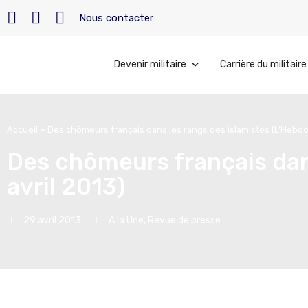
Nous contacter
Devenir militaire
Carrière du militaire
Accueil
»
Des chômeurs français dans les rangs des islamistes (L’Hebdo 
Des chômeurs français dan
avril 2013)
29 avril 2013
A la Une
,
Revue de presse