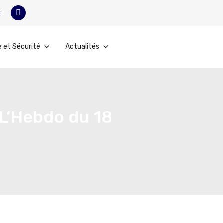
s
e et Sécurité
Actualités
(L’Hebdo du 18