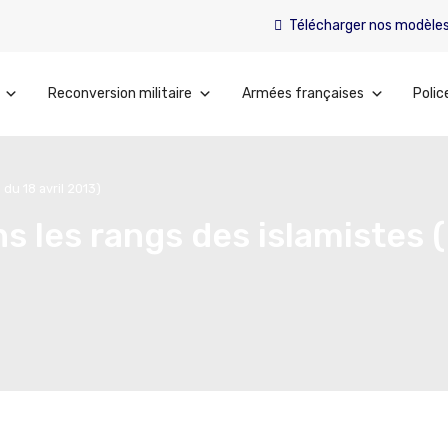
Télécharger nos modèle
Reconversion militaire
Armées françaises
Polic
du 18 avril 2013)
s les rangs des islamistes 