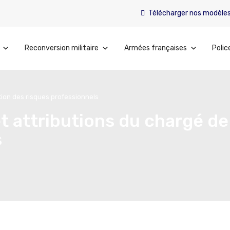
Télécharger nos modèle
Reconversion militaire
Armées françaises
Polic
tion des risques professionnels
t attributions du chargé d
s