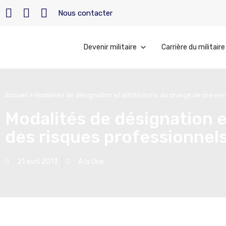
Nous contacter
Devenir militaire
Carrière du militaire
Accueil
»
Modalités de désignation et attributions du chargé de préven
Modalités de désignation e
des risques professionnel
21 avril 2013
A la Une