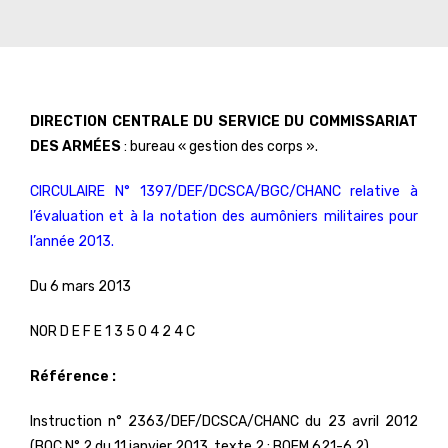
DIRECTION CENTRALE DU SERVICE DU COMMISSARIAT
DES ARMÉES
: bureau « gestion des corps ».
CIRCULAIRE N° 1397/DEF/DCSCA/BGC/CHANC relative à
l’évaluation et à la notation des aumôniers militaires pour
l’année 2013.
Du 6 mars 2013
NOR D E F E 1 3 5 0 4 2 4 C
Référence :
Instruction n° 2363/DEF/DCSCA/CHANC du 23 avril 2012
(BOC N° 2 du 11 janvier 2013, texte 2 ; BOEM 621-6.2).