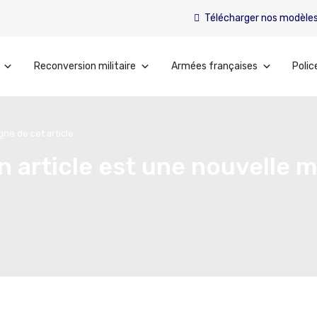
Télécharger nos modèle
Reconversion militaire
Armées françaises
Polic
gne de cet article
un article est une nouvelle m