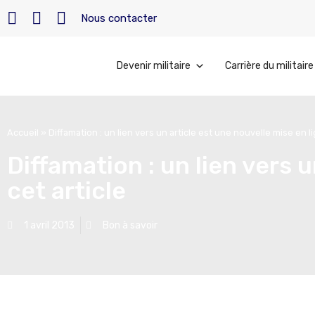
Nous contacter
Devenir militaire
Carrière du militaire
Accueil
»
Diffamation : un lien vers un article est une nouvelle mise en li
Diffamation : un lien vers 
cet article
1 avril 2013
Bon à savoir