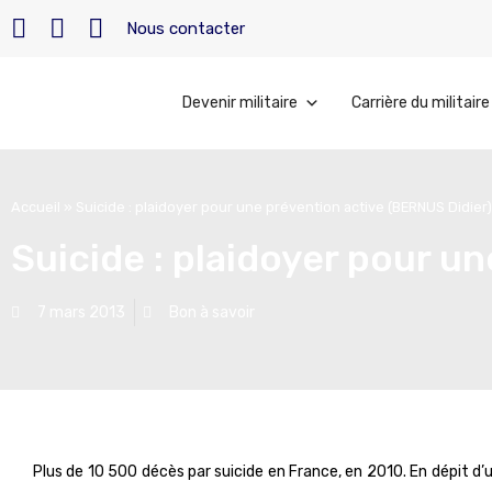
Nous contacter
Devenir militaire
Carrière du militaire
Accueil
»
Suicide : plaidoyer pour une prévention active (BERNUS Didier)
Suicide : plaidoyer pour u
7 mars 2013
Bon à savoir
Plus de 10 500 décès par suicide en France, en 2010. En dépit d’u