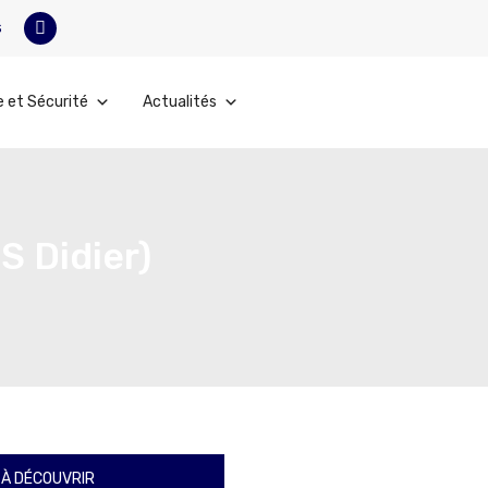
s
e et Sécurité
Actualités
S Didier)
À DÉCOUVRIR