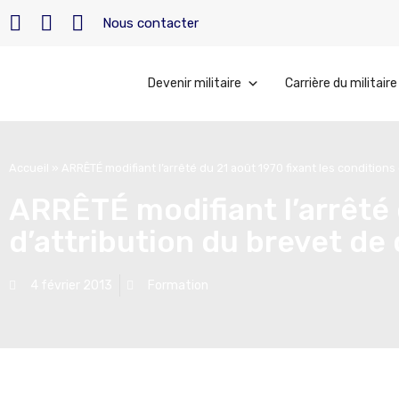
Nous contacter
Devenir militaire
Carrière du militaire
Accueil
»
ARRÊTÉ modifiant l’arrêté du 21 août 1970 fixant les conditions 
ARRÊTÉ modifiant l’arrêté 
d’attribution du brevet de 
4 février 2013
Formation