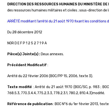
DIRECTION DES RESSOURCES HUMAINES DU MINISTÈRE DE
des ressources humaines militaires et civiles ; sous-direction de l
ARRÊTÉ modifiant l’arrêté du 21 août 1970 fixant les conditions d’
Du 28 décembre 2012
NOR D E F P 1 2 5 2 7 1 9 A
Pièce(s) Jointe(s) :
Deux annexes.
Précédent Modificatif
:
Arrêté du 22 février 2006 (BOC/PP 15, 2006, texte 3).
Texte modifié
: Arrêté du 21 août 1970 (BOC/SC, p. 983 ; BOC/G
768.5.3, 770.3.4.4, 775.2.3.3, 778.2.3.1, 780.2, 810.4.3)modifié.
Référence de publication
: BOC N°6 du 1er février 2013, texte