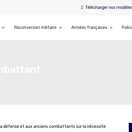
Télécharger nos modèle
Reconversion militaire
Armées françaises
Polic
mbattant
à la défense et aux anciens combattants sur la nécessité