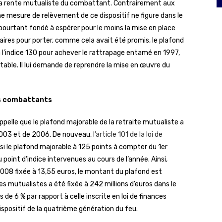
e la rente mutualiste du combattant. Contrairement aux
mesure de relèvement de ce dispositif ne figure dans le
pourtant fondé à espérer pour le moins la mise en place
res pour porter, comme cela avait été promis, le plafond
 l’indice 130 pour achever le rattrapage entamé en 1997,
able. Il lui demande de reprendre la mise en œuvre du
nciens combattants
pelle que le plafond majorable de la retraite mutualiste a
 2003 et de 2006. De nouveau,
l’article 101 de la loi de
si le plafond majorable à 125 points à compter du 1er
u point d’indice intervenues au cours de l’année. Ainsi,
2008 fixée à 13,55 euros, le montant du plafond est
 mutualistes a été fixée à 242 millions d’euros dans le
de 6 % par rapport à celle inscrite en loi de finances
 dispositif de la quatrième génération du feu.