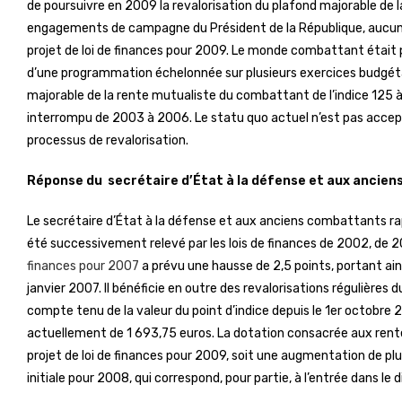
de poursuivre en 2009 la revalorisation du plafond majorable d
engagements de campagne du Président de la République, aucune 
projet de loi de finances pour 2009. Le monde combattant était 
d’une programmation échelonnée sur plusieurs exercices budgétai
majorable de la rente mutualiste du combattant de l’indice 125 à
interrompu de 2003 à 2006. Le statu quo actuel n’est pas accept
processus de revalorisation.
Réponse du secrétaire d’État à la défense et aux a
Le secrétaire d’État à la défense et aux anciens combattants rap
été successivement relevé par les lois de finances de 2002, de
finances pour 2007
a prévu une hausse de 2,5 points, portant ain
janvier 2007. Il bénéficie en outre des revalorisations régulières d
compte tenu de la valeur du point d’indice depuis le 1er octobre 
actuellement de 1 693,75 euros. La dotation consacrée aux rentes
projet de loi de finances pour 2009, soit une augmentation de plus 
initiale pour 2008, qui correspond, pour partie, à l’entrée dans le