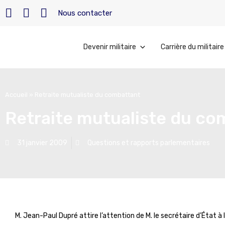
Nous contacter
Devenir militaire
Carrière du militaire
Accueil
»
Retraite mutualiste du combattant
Retraite mutualiste du co
31 janvier 2009
Questions et rapports parlementaires
M. Jean-Paul Dupré attire l’attention de M. le secrétaire d’État 