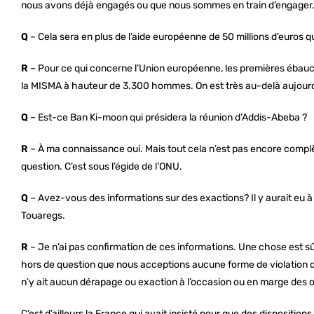
nous avons déjà engagés ou que nous sommes en train d’engager
Q
– Cela sera en plus de l’aide européenne de 50 millions d’euros q
R
– Pour ce qui concerne l’Union européenne, les premières ébauc
la MISMA à hauteur de 3.300 hommes. On est très au-delà aujourd
Q
– Est-ce Ban Ki-moon qui présidera la réunion d’Addis-Abeba ?
R
– À ma connaissance oui. Mais tout cela n’est pas encore complète
question. C’est sous l’égide de l’ONU.
Q
– Avez-vous des informations sur des exactions? Il y aurait eu
Touaregs.
R
– Je n’ai pas confirmation de ces informations. Une chose est sûre
hors de question que nous acceptions aucune forme de violation d
n’y ait aucun dérapage ou exaction à l’occasion ou en marge des o
C’est d’ailleurs la France qui avait insisté pour que des disposition