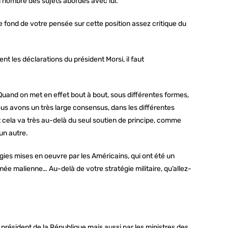
au nombre des sujets abordés avec lui.
 fond de votre pensée sur cette position assez critique du
nt les déclarations du président Morsi, il faut
. Quand on met en effet bout à bout, sous différentes formes,
us avons un très large consensus, dans les différentes
 cela va très au-delà du seul soutien de principe, comme
un autre.
tégies mises en oeuvre par les Américains, qui ont été un
rmée malienne… Au-delà de votre stratégie militaire, qu’allez-
le président de la République mais aussi par les ministres des