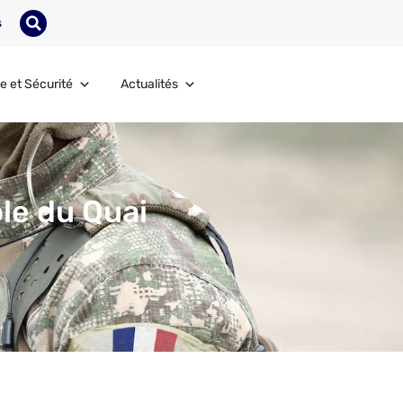
s
e et Sécurité
Actualités
le du Quai