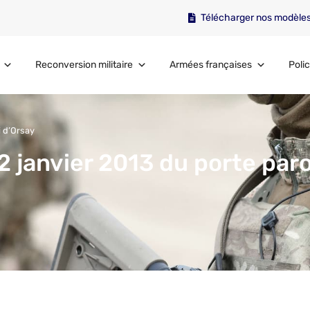
Télécharger nos modèle
Reconversion militaire
Armées françaises
Polic
i d’Orsay
2 janvier 2013 du porte paro