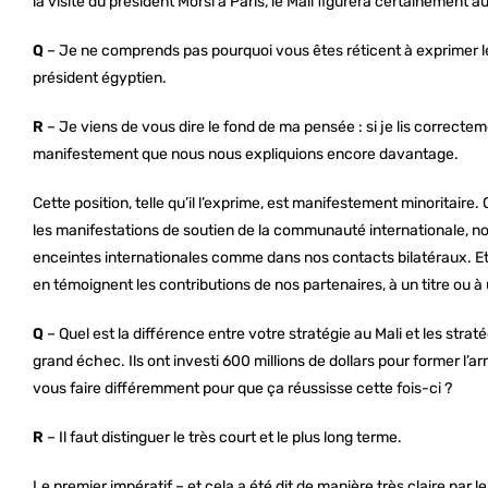
la visite du président Morsi à Paris, le Mali figurera certainement 
Q
– Je ne comprends pas pourquoi vous êtes réticent à exprimer le
président égyptien.
R
– Je viens de vous dire le fond de ma pensée : si je lis correcteme
manifestement que nous nous expliquions encore davantage.
Cette position, telle qu’il l’exprime, est manifestement minoritaire
les manifestations de soutien de la communauté internationale, no
enceintes internationales comme dans nos contacts bilatéraux. Et
en témoignent les contributions de nos partenaires, à un titre ou à 
Q
– Quel est la différence entre votre stratégie au Mali et les stra
grand échec. Ils ont investi 600 millions de dollars pour former l’a
vous faire différemment pour que ça réussisse cette fois-ci ?
R
– Il faut distinguer le très court et le plus long terme.
Le premier impératif – et cela a été dit de manière très claire par 