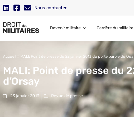
Nous contacter
Devenir militaire
Carrière du militaire
Accueil
»
MALI: Point de presse du 22 janvier 2013 du porte parole du Qua
MALI: Point de presse du 2
d’Orsay
23 janvier 2013
Revue de presse