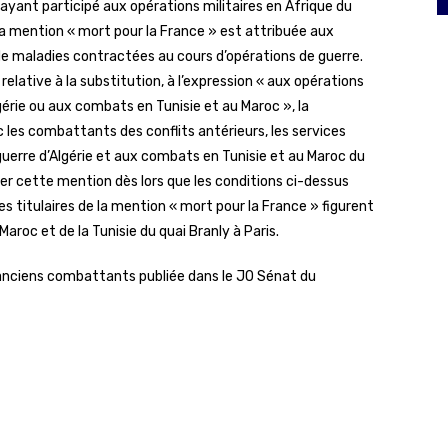
yant participé aux opérations militaires en Afrique du
 la mention « mort pour la France » est attribuée aux
 de maladies contractées au cours d’opérations de guerre.
9
relative à la substitution, à l’expression « aux opérations
lgérie ou aux combats en Tunisie et au Maroc », la
 les combattants des conflits antérieurs, les services
 guerre d’Algérie et aux combats en Tunisie et au Maroc du
buer cette mention dès lors que les conditions ci-dessus
s titulaires de la mention « mort pour la France » figurent
aroc et de la Tunisie du quai Branly à Paris.
 anciens combattants publiée dans le JO Sénat du