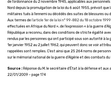
de l’ordonnance du 2 novembre 1945, applicables aux personnels a
Nord depuis la promulgation de la loi du 6 août 1955, prévoit que
militaires tués à l’ennemi ou décédés des suites de blessures ou
Aux termes de
l’article 1er de la loi n° 99-882 du 18 octobre 199
effectuées en Afrique du Nord », de l’expression « à la guerre d’A
République a reconnu, dans des conditions de stricte égalité avec
rendus par les personnes qui ont participé sous son autorité à la
1er janvier 1952 au 2 juillet 1962, qui peuvent donc se voir attri
rappelées sont remplies. C’est ainsi que 25 264 noms de personne
sur le mémorial national de la guerre d’Algérie et des combats du M
Source :
Réponse du M. le secrétaire d’État à la défense et aux
22/01/2009 – page 174