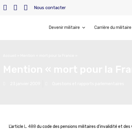
Nous contacter
Devenir militaire
Carrière du militaire
Accueil
»
Mention « mort pour la France »
Mention « mort pour la Fr
23 janvier 2009
Questions et rapports parlementaires
L’article
L. 488
du code des pensions militaires d’invalidité et des 