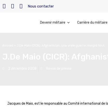
Nous contacter
Devenir militaire
Carrière du militaire
Accueil
»
J.De Maio (CICR): Afghanistan, une vraie guerre, malgré tout
J.De Maio (CICR): Afghanis
2 décembre 2008
Revue de presse
Jacques de Maio, est le responsable au Comité international de 