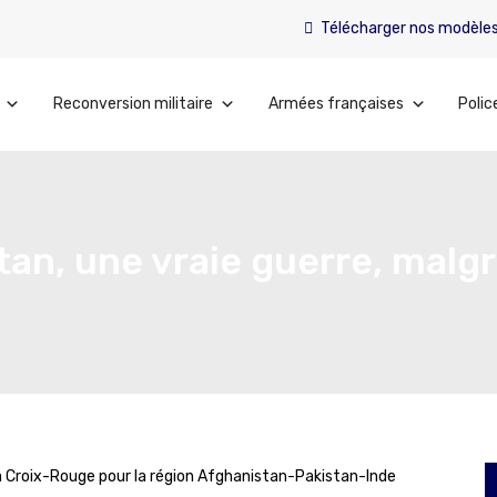
Télécharger nos modèle
Reconversion militaire
Armées françaises
Polic
tan, une vraie guerre, malgr
la Croix-Rouge pour la région Afghanistan-Pakistan-Inde