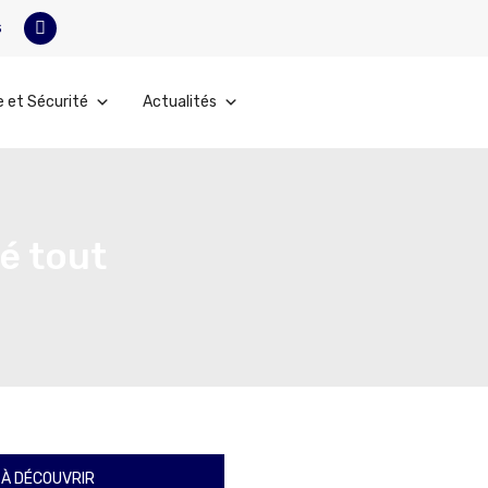
s
e et Sécurité
Actualités
é tout
À DÉCOUVRIR