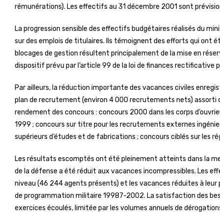
rémunérations). Les effectifs au 31 décembre 2001 sont prévisio
La progression sensible des effectifs budgétaires réalisés du mi
sur des emplois de titulaires. Ils témoignent des efforts qui ont
blocages de gestion résultent principalement de la mise en réser
dispositif prévu par l’article 99 de la loi de finances rectificative 
Par ailleurs, la réduction importante des vacances civiles enreg
plan de recrutement (environ 4 000 recrutements nets) assorti d
rendement des concours : concours 2000 dans les corps d’ouvriers
1999 ; concours sur titre pour les recrutements externes ingénie
supérieurs d’études et de fabrications ; concours ciblés sur les rég
Les résultats escomptés ont été pleinement atteints dans la mes
de la défense a été réduit aux vacances incompressibles. Les eff
niveau (46 244 agents présents) et les vacances réduites à leur p
de programmation militaire 19987-2002. La satisfaction des besoi
exercices écoulés, limitée par les volumes annuels de dérogation