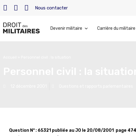
Nous contacter
Devenir militaire
Carrière du militaire
Accueil
»
Personnel civil : la situation
Personnel civil : la situatio
12 décembre 2001
Questions et rapports parlementaires
Question N° : 65321 publiée au JO le 20/08/2001 page 4