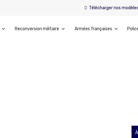
Télécharger nos modèle
Reconversion militaire
Armées françaises
Polic
res
À