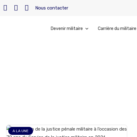
Nous contacter
Devenir militaire
Carrière du militaire
Accueil
»
avocats militaires
avocats militai
A LA UNE